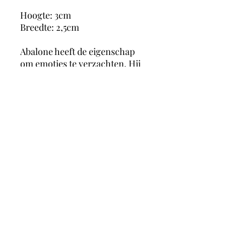
Hoogte: 3cm
Breedte: 2,5cm
Abalone heeft de eigenschap
om emoties te verzachten. Hij
werkt positief in situaties
waar samengewerkt moet
worden. Stimuleert ook de
intuïtie en psychische
ontwikkeling. Algemeen
wordt gezegd dat de schelp
rijkdom, kracht en ook lang
leven schenkt.
magicmooncrystals
Herstalstraat 5D, 3830 Wellen -