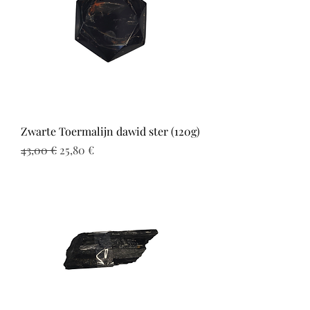
Zwarte Toermalijn dawid ster (120g)
Prix original
Prix promotionnel
43,00 €
25,80 €