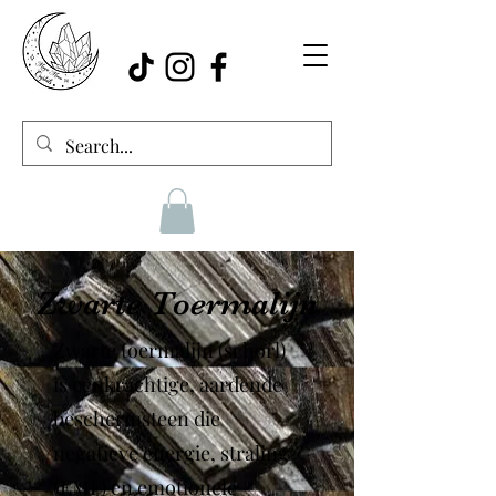
Zwarte Toermalijn
Zwarte toermalijn (schorl)
is eenkrachtige, aardende
beschermsteen die
negatieve energie, straling
(EMF) en emotionele