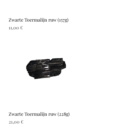
Zwarte Toermalijn ruw (157g)
Prix
11,00 €
Zwarte Toermalijn ruw (228g)
Prix
21,00 €