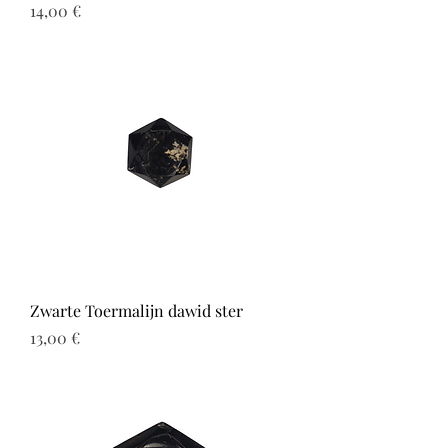
Prix
14,00 €
Zwarte Toermalijn dawid ster
Prix
13,00 €