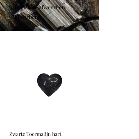
belasting afweert en
absorbeert.
Zwarte Toermalijn hart