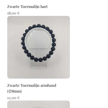
Zwarte Toermalijn hart
Prix
18,00 €
Zwarte Toermalijn armband
(∅8mm)
Prix
12,00 €