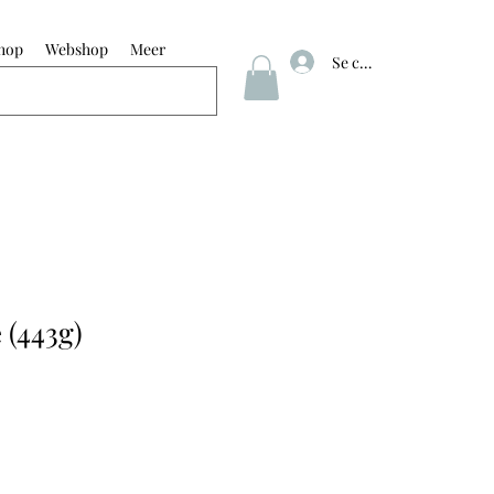
hop
Webshop
Meer
Se connecter
 (443g)