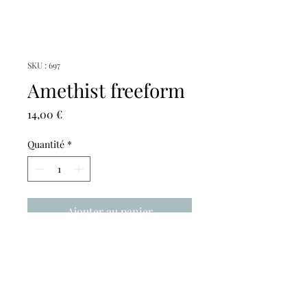
SKU : 697
Amethist freeform
Prix
14,00 €
Quantité
*
Ajouter au panier
Hoogte: 4,5cm
Breedte: 4cm