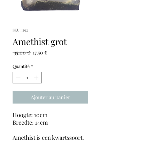
SKU : 292
Amethist grot
Prix
Prix
 35,00 € 
17,50 €
original
promotionnel
Quantité
*
Ajouter au panier
Hoogte: 10cm
Breedte: 14cm
Amethist is een kwartssoort.