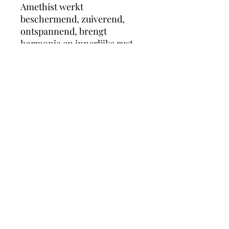
Amethist werkt
beschermend, zuiverend,
ontspannend, brengt
harmonie en innerlijke rust.
Het maakt je hoofd helder en
geeft inzicht in je gedrag en
in de keuzes die je maakt.
Hierdoor helpt het slechte
gewoontes en verslavingen te
erkennen en achter je te
laten.
magicmooncrystals
Herstalstraat 5D, 3830 Wellen -
0495/48.43.44 -
magicmooncrystals@outlook.be