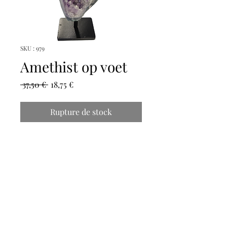
SKU : 979
Amethist op voet
Prix
Prix
 37,50 € 
18,75 €
original
promotionnel
Rupture de stock
Hoogte: 17cm
Breedte: 10cm
magicmooncrystals
Herstalstraat 5D, 3830 Wellen -