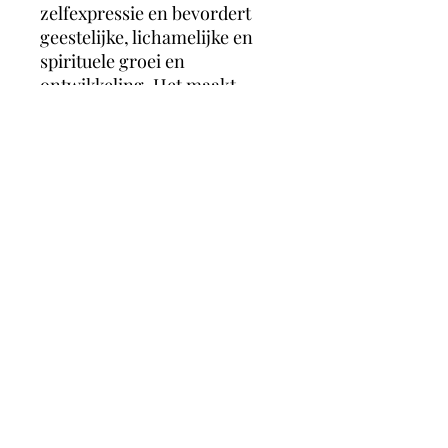
zelfexpressie en bevordert
geestelijke, lichamelijke en
spirituele groei en
ontwikkeling. Het maakt
open, sociaal, extravert,
levendig en werkt motiverend
en activerend. Hiermee gaat
het apatie, uitputting,
lusteloosheid, agressie,
zorgen en prikkelbaarheid
tegen.
magicmooncrystals
Herstalstraat 5D, 3830 Wellen -
0495/48.43.44 -
magicmooncrystals@outlook.be