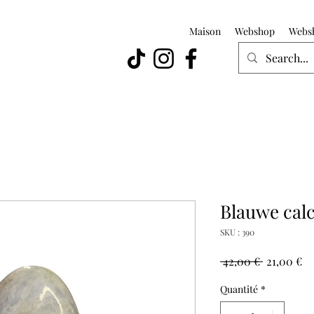
Maison
Webshop
Webs
Blauwe calc
SKU : 390
Prix
Pr
 42,00 € 
21,00 €
original
pr
Quantité
*