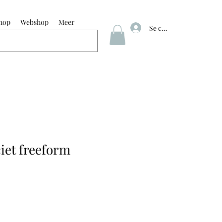
hop
Webshop
Meer
Se connecter
iet freeform
ix
omotionnel