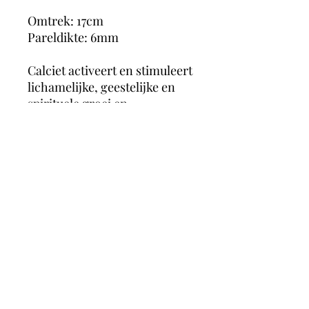
Omtrek: 17cm
Pareldikte: 6mm
Calciet activeert en stimuleert
lichamelijke, geestelijke en
spirituele groei en
ontwikkeling. De steen werkt
motiverend, bevordert
zelfvertrouwen, daadkracht,
standvastigheid en geeft hoop
en moed. Het verenigt gevoel
en verstand, kalmeert de
geest en zorgt hiermee voor
innerlijke rust.
magicmooncrystals