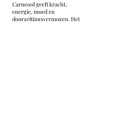
Carneool geeft kracht,
energie, moed en
doorzettingsvermogen. Het
werkt activerend en
motiverend en stimuleert
creativiteit. Het vergroot
zelfvertrouwen en gevoel van
eigenwaarde en verminderd
jaloezie. Het helpt je om jezelf
te zijn wanneer dat nodig is.
magicmooncrystals
Herstalstraat 5D, 3830 Wellen -
0495/48.43.44 -
magicmooncrystals@outlook.be