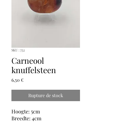
SKU : 752
Carneool
knuffelsteen
Prix
6,50 €
Rupture de stock
Hoogte: 5cm
Breedte: 4cm