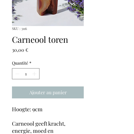
SKU : 3116
Carneool toren
Prix
30,00 €
Quantité
*
Ajouter au panier
Hoogte: 9cm
Carneool geeft kracht,
energie, moed en