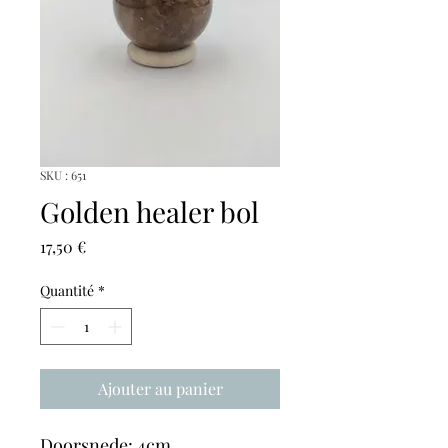
SKU : 651
Golden healer bol
Prix
17,50 €
Quantité
*
Ajouter au panier
Doorsnede: 4cm