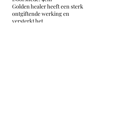
Golden healer heeft een sterk
ontgiftende werking en
versterkt het
immuunsysteem. Het kristal
grijpt sterk aan op de aura en
oa de zonnevlecht chakra. De
zachte warme energie van de
golden healer kan diepe en
oude emoties losmaken en
opruimen.
magicmooncrystals
Herstalstraat 5D, 3830 Wellen -
0495/48.43.44 -
magicmooncrystals@outlook.be