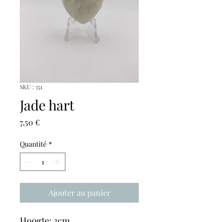
SKU : 351
Jade hart
Prix
7,50 €
Quantité
*
Ajouter au panier
Hoogte: 3cm