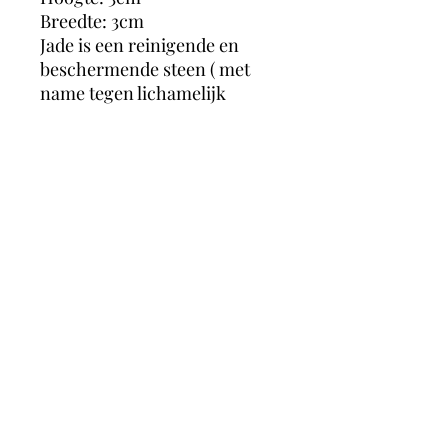
Breedte: 3cm
Jade is een reinigende en
beschermende steen ( met
name tegen lichamelijk
letsel). Het zorgt voor
harmonie en evenwicht en
trekt voorspoed, geluk en
welvaart aan. De steen
bevordert zelfverwerkelijking
en zelfredzaamheid en helpt
om negatieve emoties en
irritatie los te laten.
magicmooncrystals
Herstalstraat 5D, 3830 Wellen -
0495/48.43.44 -