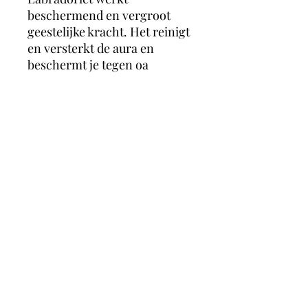
beschermend en vergroot
geestelijke kracht. Het reinigt
en versterkt de aura en
beschermt je tegen oa
negatieve energie, negatieve
mensen, mensen die energie
zuigen, entiteiten en
overprikkelend. Het is
daardoor ook een heel
geschikte steen voor
hooggevoelige of
hoogsensitieve mensen.
magicmooncrystals
Herstalstraat 5D, 3830 Wellen -
0495/48.43.44 -