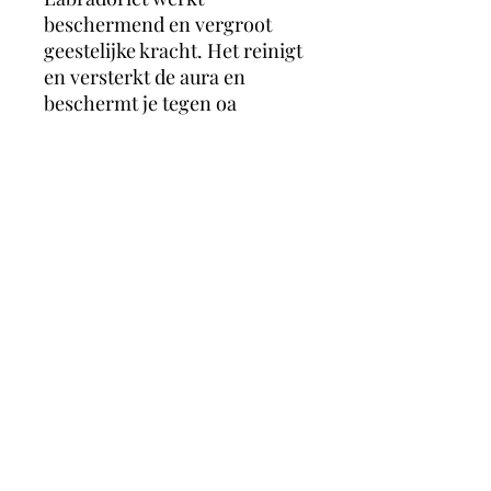
beschermend en vergroot
geestelijke kracht. Het reinigt
en versterkt de aura en
beschermt je tegen oa
negatieve energie, negatieve
mensen, mensen die energie
zuigen, entiteiten en
overprikkelend. Het is
daardoor ook een heel
geschikte steen voor
hooggevoelige of
hoogsensitieve mensen.
magicmooncrystals
Herstalstraat 5D, 3830 Wellen -
0495/48.43.44 -