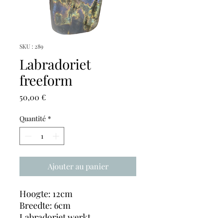
SKU : 289
Labradoriet
freeform
Prix
50,00 €
Quantité
*
Ajouter au panier
Hoogte: 12cm
Breedte: 6cm
Labradoriet werkt