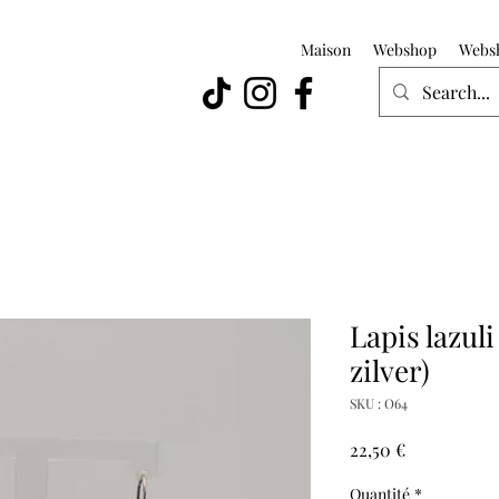
Maison
Webshop
Webs
Lapis lazuli
zilver)
SKU : O64
Prix
22,50 €
Quantité
*