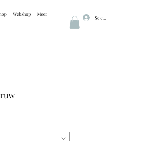
hop
Webshop
Meer
Se connecter
 ruw
ix
romotionnel