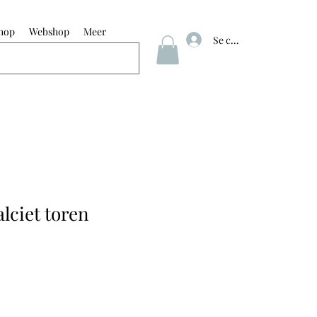
hop
Webshop
Meer
Se connecter
lciet toren
x
omotionnel