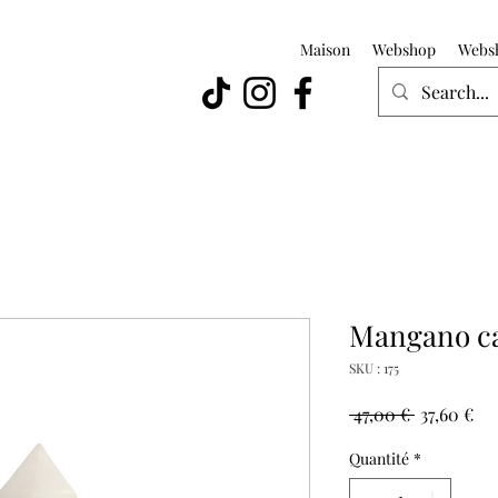
Maison
Webshop
Webs
Mangano ca
SKU : 175
Prix
Pri
 47,00 € 
37,60 €
original
pr
Quantité
*