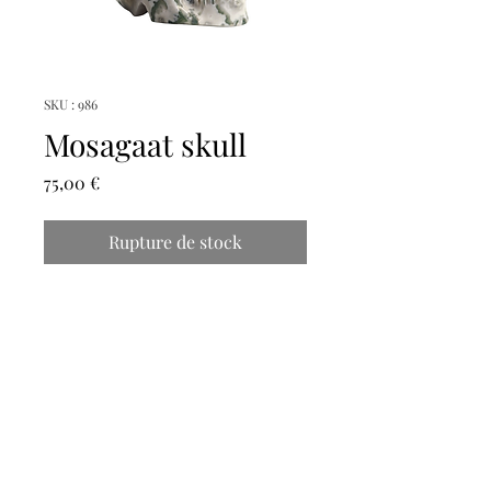
SKU : 986
Mosagaat skull
Prix
75,00 €
Rupture de stock
Hoogte: 5,5cm
Breedte: 5,5cm
Diepte: 9cm
magicmooncrystals