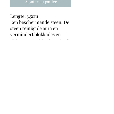
Ajouter au panier
Lengte: 3,5cm
Een beschermende steen. De
steen reinigt de aura en
vermindert blokkades en
disharmonie. Obsidiaan haalt
weggestopte emoties omhoog
en zorgt er zo voor dat deze
kunnen worden verwerkt.
Angst, verdriet, opgekropte
emoties worden minder door
obsidiaan. De steen heeft
emotioneel een reinigende
werking.
magicmooncrystals