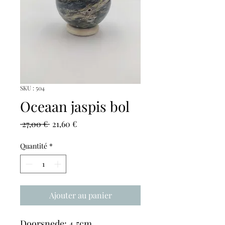
SKU : 504
Oceaan jaspis bol
Prix
Prix
 27,00 € 
21,60 €
original
promotionnel
Quantité
*
Ajouter au panier
Doorsnede: 4,5cm