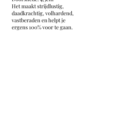
Het maakt strijdlustig,
daadkrachtig, volhardend,
vastberaden en helpt je
ergens 100% voor te gaan.
Jaspis helpt je ook voor jezelf
opkomen en geeft moed.
Maakt je weerbaar en
assertief en vermindert angst
voor conflicten. Het maakt
oprecht eerlijk, hulpvaardig
en zorgt voor balans in
lichaam, ziel en geest.
magicmooncrystals
Herstalstraat 5D, 3830 Wellen -
0495/48.43.44 -