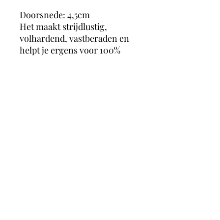
Doorsnede: 4,5cm
Het maakt strijdlustig,
volhardend, vastberaden en
helpt je ergens voor 100%
voor gaan. Jaspis helpt je ook
voor jezelf opkomen en geeft
moed, maakt je weerbaar en
assertief en vermindert angst
voor conflicten. Het maakt
oprecht, eerlijk, hulpvaardig
en zorgt voor balans in
lichaam ziel en geest.
magicmooncrystals
Herstalstraat 5D, 3830 Wellen -