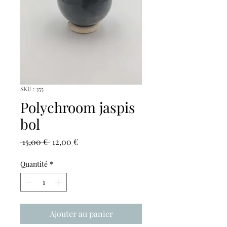
SKU : 355
Polychroom jaspis
bol
Prix
Prix
 15,00 € 
12,00 €
original
promotionnel
Quantité
*
Ajouter au panier