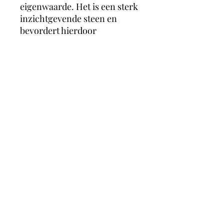
eigenwaarde. Het is een sterk
inzichtgevende steen en
bevordert hierdoor
zelfkennis, haalt verdrongen
herinneringen naar boven,
bevordert inzicht in de
oorzaak van schadelijke
situaties of van ziekte en
symptomen. Het vermindert
frustratie, stress en zorgen.
magicmooncrystals
Herstalstraat 5D, 3830 Wellen -
0495/48.43.44 -
magicmooncrystals@outlook.be