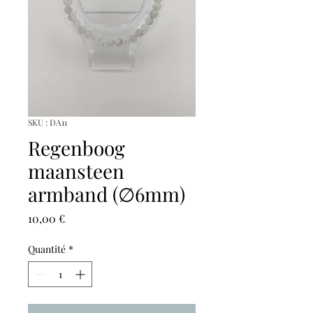
SKU : DA11
Regenboog
maansteen
armband (∅6mm)
Prix
10,00 €
Quantité
*