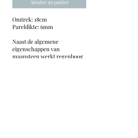
Ajouter au panier
Omtrek: 18cm
Pareldikte: 6mm
Naast de algemene
eigenschappen van
maansteen werkt regenboog
maansteen vooral op het
spirituele vlak. Het biedt
spirituele bescherming en
stimuleert spirituele gaven,
spirituele ontwikkeling en
inzichtgevende en spirituele
dromen. Fysiek heeft het een
positieve werking op de
schildklier.