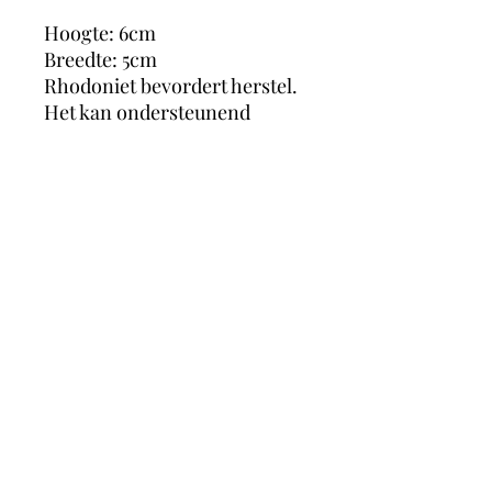
Hoogte: 6cm
Breedte: 5cm
Rhodoniet bevordert herstel.
Het kan ondersteunend
werken bij het verlies van een
dierbare, een scheiding,
liefdesverdriet, langdurige
ziekte, mishandeling en
trauma’s. Het werkt
kalmerend, vermindert angst
en helpt jezelf accepteren en
van jezelf houden.
magicmooncrystals
Herstalstraat 5D, 3830 Wellen -