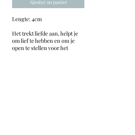
Ajouter au panier
Lengte: 4cm
Het trekt liefde aan, helpt je
om lief te hebben en om je
open te stellen voor het
ontvangen van liefde.
Rozenkwarts bevordert
vergeving, empathie,
compassie en tolerantie naar
zowel anderen als jezelf.
Hierdoor helpt het van jezelf
houden en jezelf accepteren
zoals je bent en vermindert
het eenzaamheid.