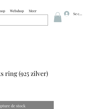
hop
Webshop
Meer
Se connecter
 ring (925 zilver)
pture de stock