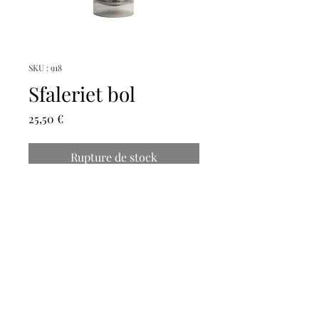
SKU : 918
Sfaleriet bol
Prix
25,50 €
Rupture de stock
Doorsnede: 5cm
magicmooncrystals
Herstalstraat 5D, 3830 Wellen -
0495/48.43.44 -