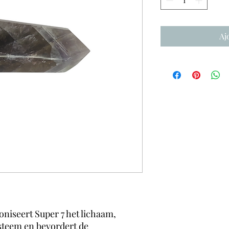
Aj
niseert Super 7 het lichaam,
teem en bevordert de