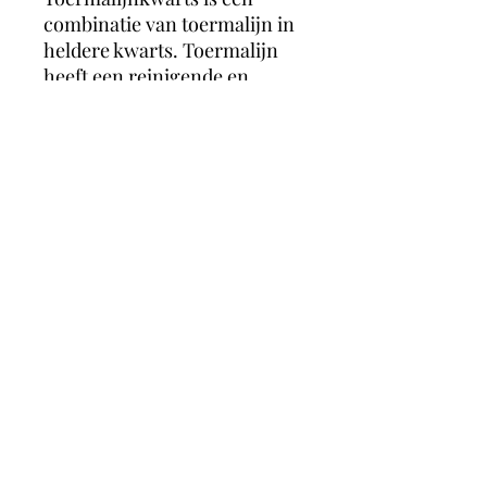
combinatie van toermalijn in
heldere kwarts. Toermalijn
heeft een reinigende en
beschermende werking.
Toermalijn reinigt het aura en
het lichaam en verwijdert
negatieve energie. Hierdoor
worden de chakra’s, het
lichaam en emoties in balans
gebracht.
magicmooncrystals
Herstalstraat 5D, 3830 Wellen -
0495/48.43.44 -
magicmooncrystals@outlook.be