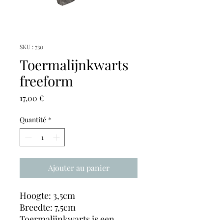
SKU : 730
Toermalijnkwarts
freeform
Prix
17,00 €
Quantité
*
Ajouter au panier
Hoogte: 3,5cm
Breedte: 7,5cm
Toermalijnkwarts is een