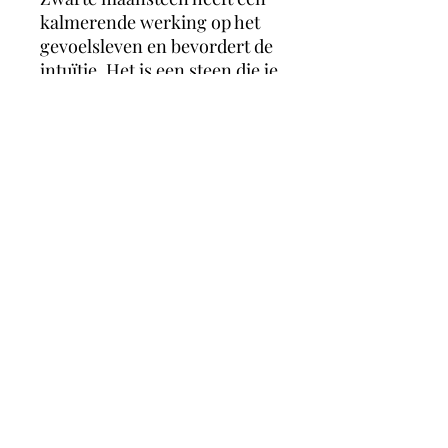
kalmerende werking op het
gevoelsleven en bevordert de
intuïtie. Het is een steen die je
helpt om je negatieve
zelfbeeld los te laten en helpt
je te accepteren wie je bent.
Het is een steen die je kracht
geeft en steunt tijdens
moeilijke emotionele
momenten.
magicmooncrystals
Herstalstraat 5D, 3830 Wellen -
0495/48.43.44 -
magicmooncrystals@outlook.be