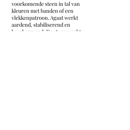
voorkomende steen in tal van
kleuren met banden of een
vlekkenpatroon. Agaat werkt
aardend, stabiliserend en
beschermend. De steen werkt
kalmerend, laat je veilig
voelen en zorgt voor zowel
geestelijke als emotionele rust
en balans. Het helpt jezelf
accepteren en helpt
vertrouwen te hebben in
jezelf.
MagicMoonCrystals
Herstalstraat 5D, 3830 Wellen -
0495/48.43.44 -