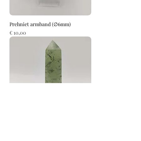
Prehniet armband (∅6mm)
Prijs
€ 10,00
Prehniet toren
Prijs
€ 25,00