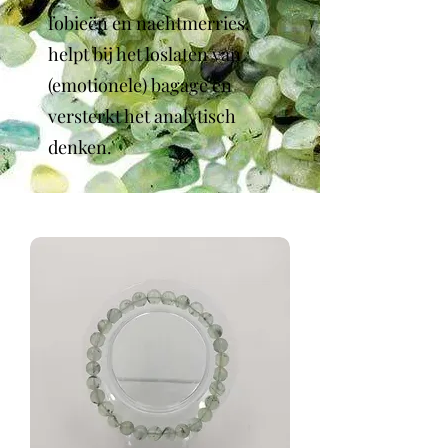
fobieën en nachtmerries,
helpt bij het loslaten van
(emotionele) bagage en
versterkt het analytisch
denken.