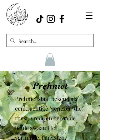
Prehniet
Prehniet staat bekend als
eenkrachtige "genezer" die
roest, vrede en bepaalde
liefde zwaar. Het
vermindert angsten,