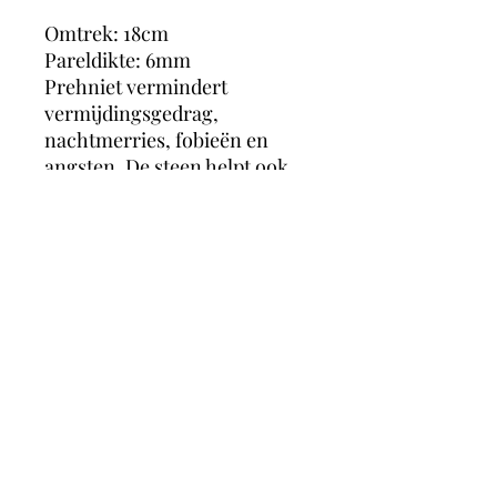
Omtrek: 18cm
Pareldikte: 6mm
Prehniet vermindert
vermijdingsgedrag,
nachtmerries, fobieën en
angsten. De steen helpt ook
tegen hyperactiviteit met
name bij kinderen. Prehniet
heeft een heilzame werking
op jicht, pijnlijke schouders,
borst en vermindert
bindweefselgezwzllen. Hij
helpt ook bij de eliminatie van
toxinen
MagicMoonCrystals