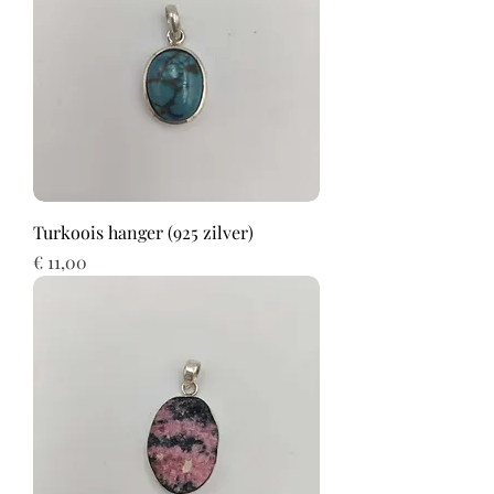
Turkoois hanger (925 zilver)
Prijs
€ 11,00