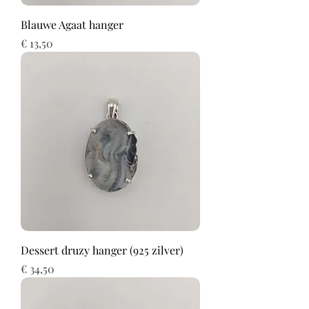
Blauwe Agaat hanger
Prijs
€ 13,50
Dessert druzy hanger (925 zilver)
Prijs
€ 34,50