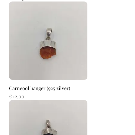
Carneool hanger (925 zilver)
Prijs
€ 12,00