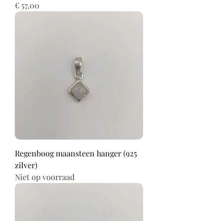
Prijs
€ 57,00
Regenboog maansteen hanger (925
zilver)
Niet op voorraad