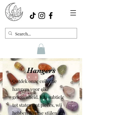
Hangers
Ontdek onze collectie
hangers voor elke
gelegenheid. Van subtiele
tot statement pieces, wij
hebben diverse stijlen en