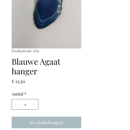
Productcode: H36
Blauwe Agaat
hanger
Prijs
€ 13,50
Aantal
*
In winkelwagen