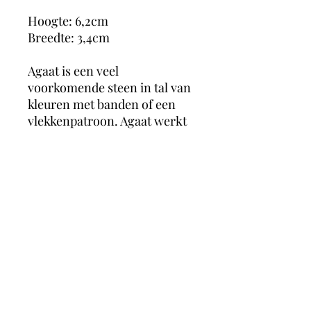
Hoogte: 6,2cm
Breedte: 3,4cm
Agaat is een veel
voorkomende steen in tal van
kleuren met banden of een
vlekkenpatroon. Agaat werkt
aardend, stabiliserend en
beschermend. De steen werkt
kalmerend, laat je veilig
voelen en zorgt voor zowel
geestelijke als emotionele rust
en balans. Het helpt jezelf
accepteren en helpt
vertrouwen te hebben in
jezelf.