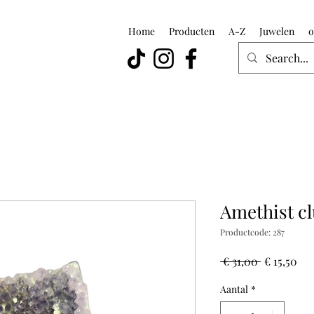
Home
Producten
A-Z
Juwelen
o
Amethist cl
Productcode: 287
Normale
Ver
 € 31,00 
€ 15,50
prijs
Aantal
*