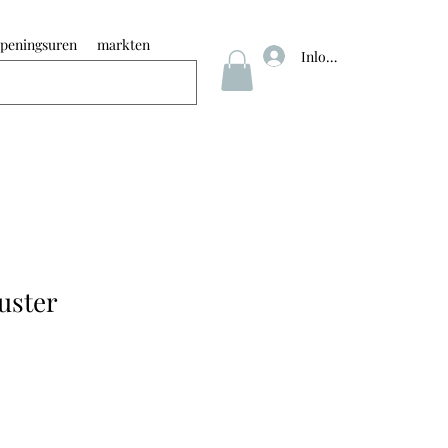
peningsuren
markten
Inloggen
uster
koopprijs