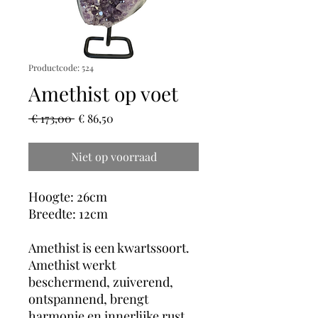
Productcode: 524
Amethist op voet
Normale
Verkoopprijs
 € 173,00 
€ 86,50
prijs
Niet op voorraad
Hoogte: 26cm
Breedte: 12cm
Amethist is een kwartssoort.
Amethist werkt
beschermend, zuiverend,
ontspannend, brengt
harmonie en innerlijke rust.