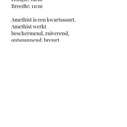
Breedte: 11cm
Amethist is een kwartssoort.
Amethist werkt
beschermend, zuiverend,
ontspannend, brengt
harmonie en innerlijke rust.
Het maakt je hoofd helder en
geeft inzicht in je gedrag en
in de keuzes die je maakt.
Hierdoor helpt het slechte
gewoontes en verslavingen te
erkennen en achter je te
laten.
MagicMoonCrystals