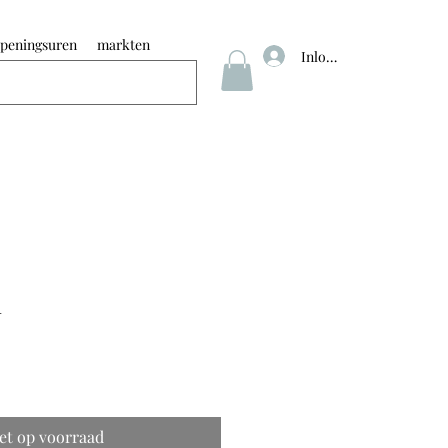
peningsuren
markten
Inloggen
l
et op voorraad