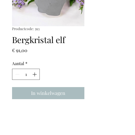
Productcode: 393
Bergkristal elf
Prijs
€ 91,00
Aantal
*
In winkelwagen
Hoogte: 7,5cm
Breedte: 6cm
Diepte: 8cm