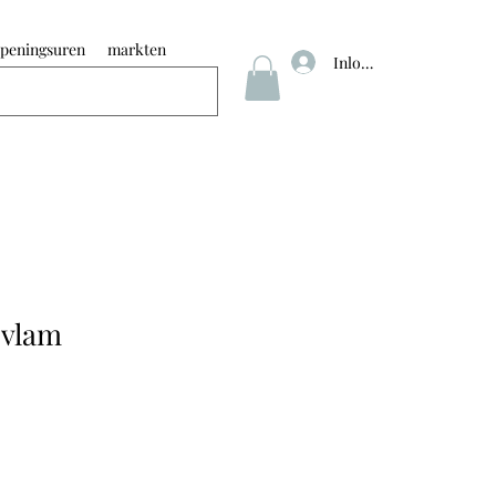
peningsuren
markten
Inloggen
 vlam