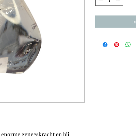
I
t enorme geneeskracht en bij