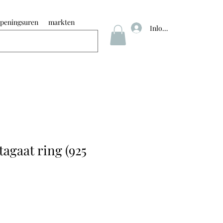
peningsuren
markten
Inloggen
agaat ring (925