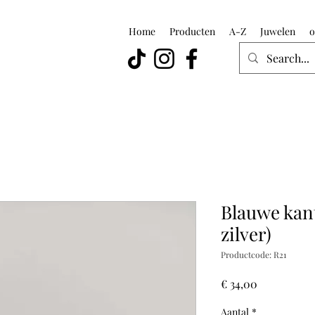
Home
Producten
A-Z
Juwelen
o
Blauwe kant
zilver)
Productcode: R21
Prijs
€ 34,00
Aantal
*