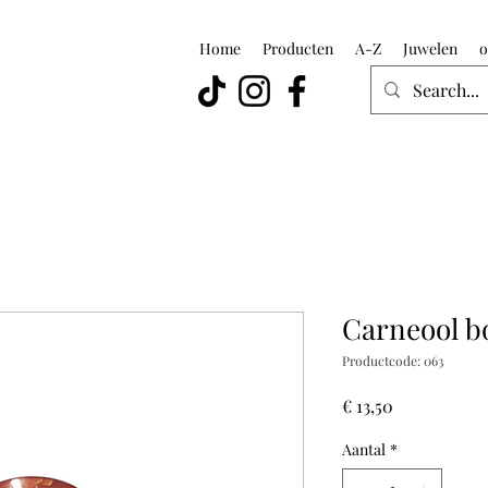
Home
Producten
A-Z
Juwelen
o
Carneool b
Productcode: 063
Prijs
€ 13,50
Aantal
*