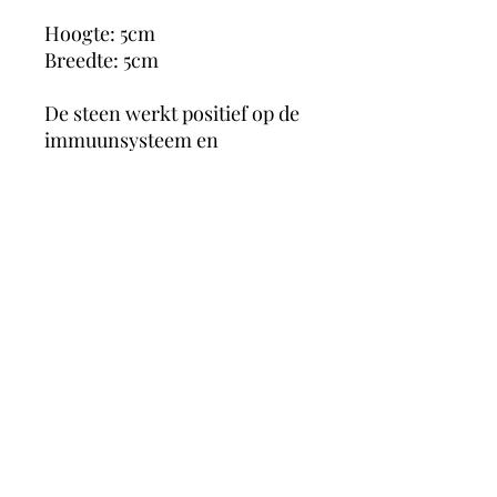
Hoogte: 5cm
Breedte: 5cm
De steen werkt positief op de
immuunsysteem en
stimuleert de lymfecirculatie,
zo kun je sneller herstellen
van verkoudheid of
bronchitis. Opaal stimuleert
ook de werking van het hart,
en de bloedcirculatie. zo
vermindert opaal spataderen
en aderverkalking.
MagicMoonCrystals