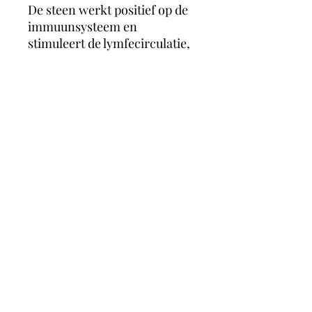
De steen werkt positief op de
immuunsysteem en
stimuleert de lymfecirculatie,
zo kun je sneller herstellen
van verkoudheid of
bronchitis. Opaal stimuleert
ook de werking van het hart,
en de bloedcirculatie. zo
vermindert opaal spataderen
en aderverkalking.
MagicMoonCrystals
Herstalstraat 5D, 3830 Wellen -
0495/48.43.44 -
magicmooncrystals@outlook.be