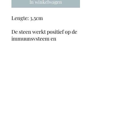
In winkelwagen
Lengte: 3,5cm
De steen werkt positief op de
immuunsysteem en
stimuleert de lymfecirculatie,
zo kun je sneller herstellen
van verkoudheid of
bronchitis. Opaal stimuleert
ook de werking van het hart,
en de bloedcirculatie. zo
vermindert opaal spataderen
en aderverkalking.
MagicMoonCrystals