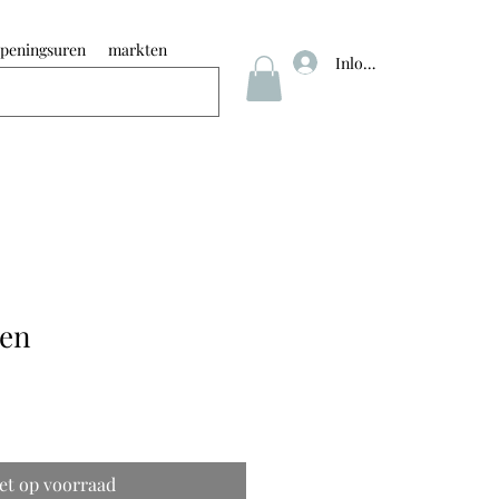
peningsuren
markten
Inloggen
ren
et op voorraad