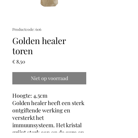
Productcode: 606
Golden healer
toren
Prijs
€ 8,50
Niet op voorraad
Hoogte: 4,5cm
Golden healer heeft een sterk
ontgiftende werking en
versterkt het
immuunsysteem. Het kristal
grijpt sterk aan op de aura en