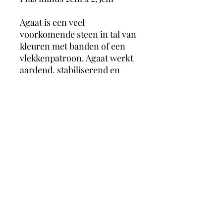
Agaat is een veel
voorkomende steen in tal van
kleuren met banden of een
vlekkenpatroon. Agaat werkt
aardend, stabiliserend en
beschermend. De steen werkt
kalmerend, laat je veilig
voelen en zorgt voor zowel
geestelijke als emotionele rust
en balans. Het helpt jezelf
accepteren en helpt
vertrouwen te hebben in
jezelf.
MagicMoonCrystals