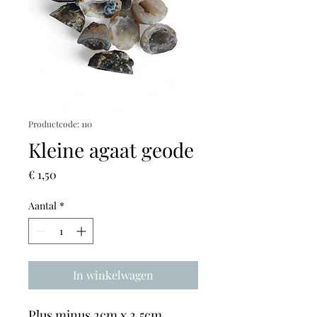
Productcode: 110
Kleine agaat geode
Prijs
€ 1,50
Aantal
*
In winkelwagen
Plus minus 2cm x 2,5cm